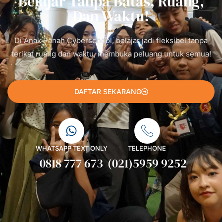
Belajar Tanpa Batas, Ruang,
Dan Waktu!
Di Anak Panah Cyberschool, belajar jadi fleksibel tanpa
terikat ruang dan waktu, membuka peluang untuk semua!
DAFTAR SEKARANG
WHATSAPP TEXT ONLY
TELEPHONE
0818 777 673
(021)5959 9252