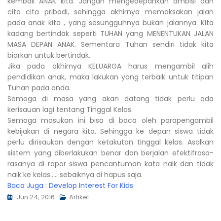
kembali ANAK kita. Jangan mengedepankan ambisi dan
cita cita pribadi, sehingga akhirnya memaksakan jalan
pada anak kita , yang sesungguhnya bukan jalannya. Kita
kadang bertindak seperti TUHAN yang MENENTUKAN JALAN
MASA DEPAN ANAK. Sementara Tuhan sendiri tidak kita
biarkan untuk bertindak.
Jika pada akhirnya KELUARGA harus mengambil alih
pendidikan anak, maka lakukan yang terbaik untuk titipan
Tuhan pada anda.
Semoga di masa yang akan datang tidak perlu ada
kerisauan lagi tentang Tinggal Kelas.
Semoga masukan ini bisa di baca oleh parapengambil
kebijakan di negara kita. Sehingga ke depan siswa tidak
perlu dirisaukan dengan ketakutan tinggal kelas. Asalkan
sistem yang diberlakukan benar dan berjalan efektifrasa-
rasanya di rapor siswa pencantuman kata naik dan tidak
naik ke kelas….. sebaiknya di hapus saja.
Baca Juga :
Develop Interest For Kids
Jun 24, 2016
Artikel