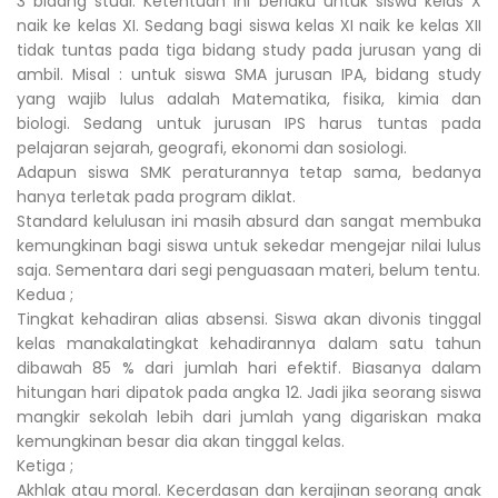
3 bidang studi. Ketentuan ini berlaku untuk siswa kelas X
naik ke kelas XI. Sedang bagi siswa kelas XI naik ke kelas XII
tidak tuntas pada tiga bidang study pada jurusan yang di
ambil. Misal : untuk siswa SMA jurusan IPA, bidang study
yang wajib lulus adalah Matematika, fisika, kimia dan
biologi. Sedang untuk jurusan IPS harus tuntas pada
pelajaran sejarah, geografi, ekonomi dan sosiologi.
Adapun siswa SMK peraturannya tetap sama, bedanya
hanya terletak pada program diklat.
Standard kelulusan ini masih absurd dan sangat membuka
kemungkinan bagi siswa untuk sekedar mengejar nilai lulus
saja. Sementara dari segi penguasaan materi, belum tentu.
Kedua ;
Tingkat kehadiran alias absensi. Siswa akan divonis tinggal
kelas manakalatingkat kehadirannya dalam satu tahun
dibawah 85 % dari jumlah hari efektif. Biasanya dalam
hitungan hari dipatok pada angka 12. Jadi jika seorang siswa
mangkir sekolah lebih dari jumlah yang digariskan maka
kemungkinan besar dia akan tinggal kelas.
Ketiga ;
Akhlak atau moral. Kecerdasan dan kerajinan seorang anak