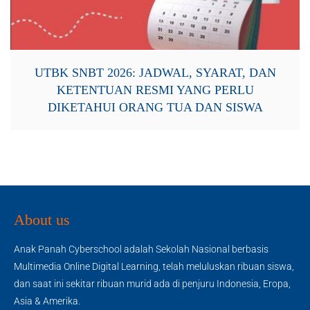
UTBK SNBT 2026: JADWAL, SYARAT, DAN
KETENTUAN RESMI YANG PERLU
DIKETAHUI ORANG TUA DAN SISWA
About us
Anak Panah Cyberschool adalah Sekolah Nasional berbasis
Multimedia Online Digital Learning, telah meluluskan ribuan siswa,
dan saat ini sekitar ribuan murid ada di penjuru Indonesia, Eropa,
Asia & Amerika.