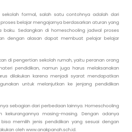
ekolah formal, salah satu contohnya adalah dari
l proses belajar mengajarnya berdasarkan aturan yang
a baku. Sedangkan di homeschooling jadwal proses
inan dengan alasan dapat membuat pelajar belajar
kan di pengertian sekolah rumah, yaitu peranan orang
materi pendidikan, namun juga harus melaksanakan
harus dilakukan karena menjadi syarat mendapatkan
 digunakan untuk melanjutkan ke jenjang pendidikan
anya sebagian dari perbedaan lainnya. Homeschooling
dan kekurangannya masing-masing. Dengan adanya
bisa memilih jenis pendidikan yang sesuai dengan
akukan oleh www.anakpanah.sch.id.