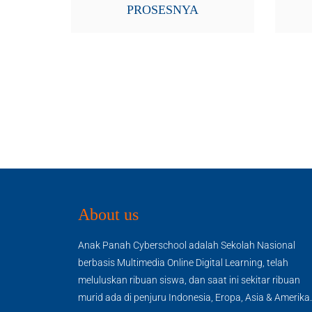
PROSESNYA
About us
Anak Panah Cyberschool adalah Sekolah Nasional
berbasis Multimedia Online Digital Learning, telah
meluluskan ribuan siswa, dan saat ini sekitar ribuan
murid ada di penjuru Indonesia, Eropa, Asia & Amerika.