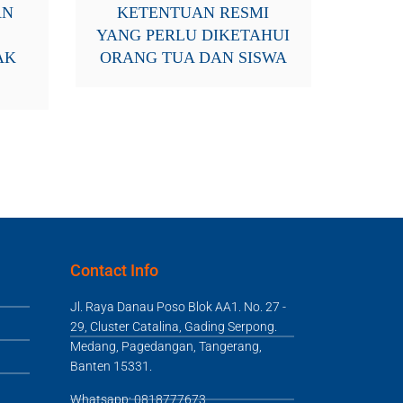
AN
KETENTUAN RESMI
YANG PERLU DIKETAHUI
AK
ORANG TUA DAN SISWA
Contact Info
Jl. Raya Danau Poso Blok AA1. No. 27 -
29, Cluster Catalina, Gading Serpong.
Medang, Pagedangan, Tangerang,
Banten 15331.
Whatsapp: 0818777673