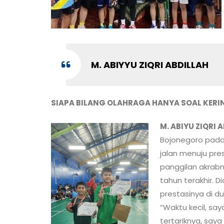
M. ABIYYU ZIQRI ABDILLAH
SIAPA BILANG OLAHRAGA HANYA SOAL KERI
M. ABIYU ZIQRI 
Bojonegoro pada 
jalan menuju pre
panggilan akrabny
tahun terakhir. D
prestasinya di d
“Waktu kecil, say
tertariknya, saya 