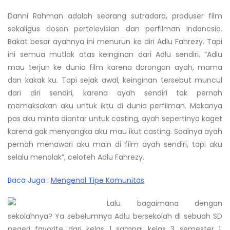
Danni Rahman adalah seorang sutradara, produser film
sekaligus dosen pertelevisian dan perfilman Indonesia.
Bakat besar ayahnya ini menurun ke diri Adlu Fahrezy. Tapi
ini semua mutlak atas keinginan dari Adlu sendiri. “Adlu
mau terjun ke dunia film karena dorongan ayah, mama
dan kakak ku. Tapi sejak awal, keinginan tersebut muncul
dari diri sendiri, karena ayah sendiri tak pernah
memaksakan aku untuk iktu di dunia perfilman. Makanya
pas aku minta diantar untuk casting, ayah sepertinya kaget
karena gak menyangka aku mau ikut casting. Soalnya ayah
pernah menawari aku main di film ayah sendiri, tapi aku
selalu menolak”, celoteh Adlu Fahrezy.
Baca Juga :
Mengenal Tipe Komunitas
Lalu bagaimana dengan
sekolahnya? Ya sebelumnya Adlu bersekolah di sebuah SD
negeri favorite dari kelas 1 sampai kelas 3 semester 1.