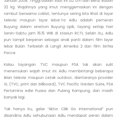
Januari 2008. Tinggi badan saat ini 132 cm dan Berat Badan
32 kg. Wajahnya yang imut menggemaskan ini dengan
rambut berwarna coklat, tentunya sering kita lihat di layar
televisi maupun layar lebar.Ya Adlu adalah pemeran
Buyung dalam sinetron Buyung Upik, tayang setiap hari
Senin-Sabtu jam 16.15 WIB di stasiun RCTI, Selain itu, Adlu
pun tampil berperan sebagai anak panti dalam film layar
lebar Bulan Terbelah di Langit Amerika 2 dan film Siri’Na
Pacce.
Kalau tayangan TVC maupun PSA tak akan sulit
menemukan wajah imut ini. Adlu membintangi beberapa
iklan televisi maupun cetak outdoor, diantaranya provider
XL (TVC, print dan billboard), TVC Pacific Garden Suite, PSA
Pertamina edisi Puasa dan Pulang Kampung, dan masih
banyak lagi.
Tak hanya itu, gelar “Aktor Cilik Go International” pun
disanding Adlu sehubungan Adlu mendapat peran dalam